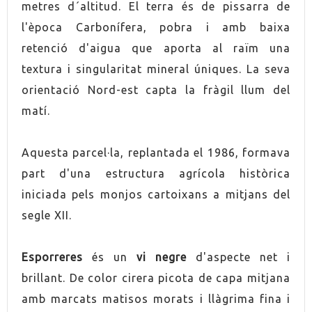
metres d´altitud. El terra és de pissarra de
l'època Carbonífera, pobra i amb baixa
ORIGEN
Montsant
retenció d'aigua que aporta al raïm una
textura i singularitat mineral úniques. La seva
VINO
Negre
orientació Nord-est capta la fràgil llum del
CONTÉ SULFITS
Sí
matí.
ELABORACIÓ
Convencional
Aquesta parcel·la, replantada el 1986, formava
part d'una estructura agrícola històrica
ENVELLIMENT
Envellit en fusta
iniciada pels monjos cartoixans a mitjans del
segle XII.
SERVEI
16.0ºC
Esporreres
és un
vi negre
d'aspecte net i
MARIDATGE
Caça de pèl
brillant. De color cirera picota de capa mitjana
MARIDATGE
Carns vermelles rostides
amb marcats matisos morats i llàgrima fina i