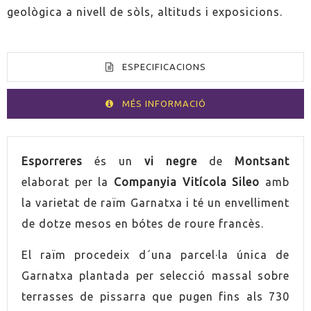
geològica a nivell de sòls, altituds i exposicions.
ESPECIFICACIONS
MÉS INFORMACIÓ
VOLUM
75cl
Esporreres
és un
vi negre
de
Montsant
elaborat per la
Companyia Vitícola Sileo
amb
PAÍS
Espanya
la varietat de raïm Garnatxa i té un envelliment
de dotze mesos en bótes de roure francès.
GRADUACIÓ
14,5%
El raïm procedeix d´una parcel·la única de
RAÏM
Garnatxa
Garnatxa plantada per selecció massal sobre
terrasses de pissarra que pugen fins als 730
COLLITA
2019