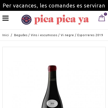
Per vacances, les comandes es serviran
0
a partir de l'1 de setembre.
Inici
/
Begudes
/
Vins i escumosos
/
Vi negre
/
Esporreres 2019