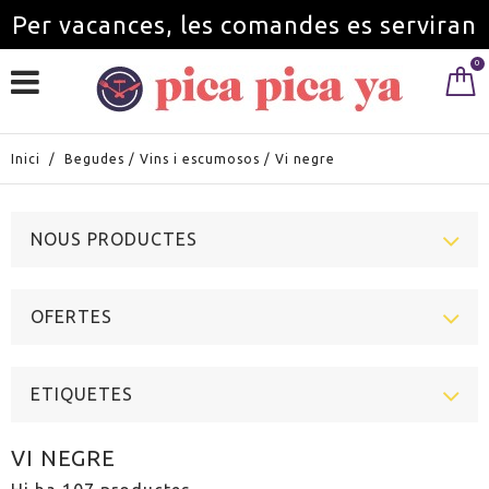
Per vacances, les comandes es serviran
0
a partir de l'1 de setembre.
Inici
/
Begudes
/
Vins i escumosos
/
Vi negre
NOUS PRODUCTES
OFERTES
ETIQUETES
VI NEGRE