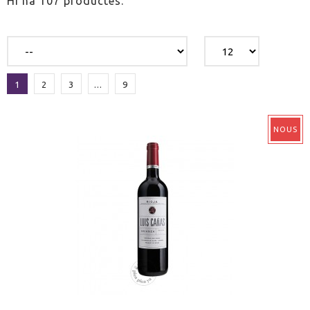
Hi ha 107 productes.
1
2
3
...
9
NOUS