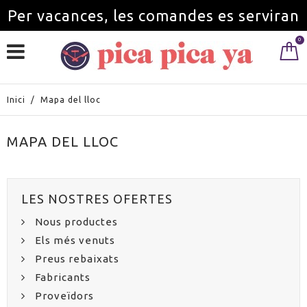
Per vacances, les comandes es serviran
0
a partir de l'1 de setembre.
Inici
/
Mapa del lloc
MAPA DEL LLOC
LES NOSTRES OFERTES
Nous productes
Els més venuts
Preus rebaixats
Fabricants
Proveïdors