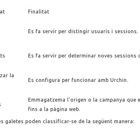
at
Finalitat
Es fa servir per distingir usuaris i sessions.
ts
Es fa servir per determinar noves sessions o
izar la
Es configura per funcionar amb Urchin.
Emmagatzema l'origen o la campanya que ex
s
fins a la pàgina web.
es galetes poden classificar-se de la següent manera: