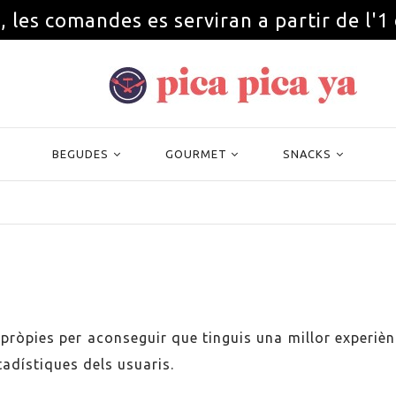
, les comandes es serviran a partir de l'1
BEGUDES
GOURMET
SNACKS
i pròpies per aconseguir que tinguis una millor experi
adístiques dels usuaris.