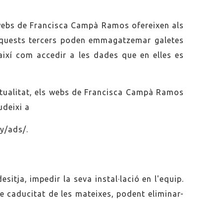
 webs de Francisca Campà Ramos ofereixen als
, aquests tercers poden emmagatzemar galetes
ixí com accedir a les dades que en elles es
actualitat, els webs de Francisca Campà Ramos
udeixi a
cy/ads/
.
sitja, impedir la seva instal·lació en l'equip.
 de caducitat de les mateixes, podent eliminar-