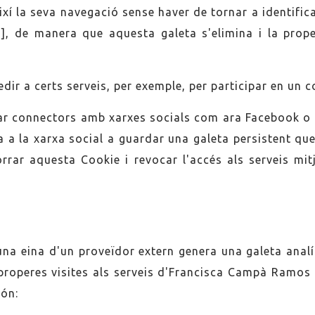
 així la seva navegació sense haver de tornar a identific
ió], de manera que aquesta galeta s'elimina i la prope
dir a certs serveis, per exemple, per participar en un c
ar connectors amb xarxes socials com ara Facebook o Tw
 a la xarxa social a guardar una galeta persistent que 
borrar aquesta Cookie i revocar l'accés als serveis mit
una eina d'un proveïdor extern genera una galeta analít
 properes visites als serveis d'Francisca Campà Ramos p
són: