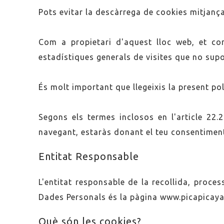
Pots evitar la descàrrega de cookies mitjança
Com a propietari d'aquest lloc web, et co
estadístiques generals de visites que no sup
És molt important que llegeixis la present po
Segons els termes inclosos en l'article 22.
navegant, estaràs donant el teu consentiment
Entitat Responsable
L'entitat responsable de la recollida, proces
Dades Personals és la pàgina www.picapicaya
Què són les cookies?