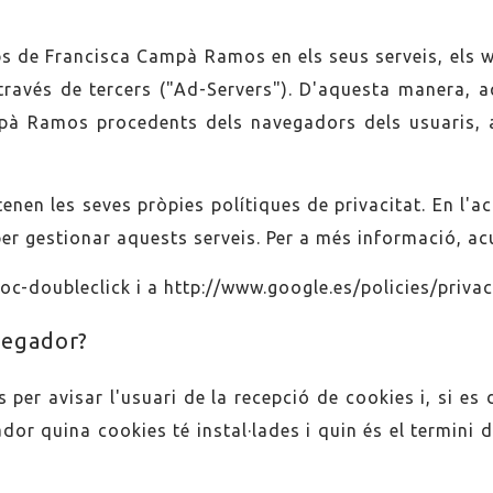
ebs de Francisca Campà Ramos en els seus serveis, els
 través de tercers ("Ad-Servers"). D'aquesta manera
pà Ramos procedents dels navegadors dels usuaris, a
nen les seves pròpies polítiques de privacitat. En l'
per gestionar aquests serveis. Per a més informació, ac
toc-doubleclick
i a
http://www.google.es/policies/priva
vegador?
er avisar l'usuari de la recepció de cookies i, si es de
ador quina cookies té instal·lades i quin és el termini