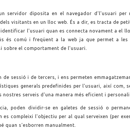
 servidor diposita en el navegador d'l'usuari per r
dels visitants en un lloc web. És a dir, es tracta de 
 identificar l'usuari quan es connecta novament a el lloc
u ús és comú i freqüent a la web ja que permet a les
si sobre el comportament de l'usuari.
ón de sessió i de tercers, i ens permeten emmagatzemar 
ístiques generals predefinides per l'usuari, així com, s
ls nostres serveis d'una manera més eficient i personal
cia, poden dividir-se en galetes de sessió o permane
es compleixi l'objectiu per al qual serveixen (per exe
 bé quan s'esborren manualment.