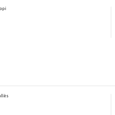
opi
allès