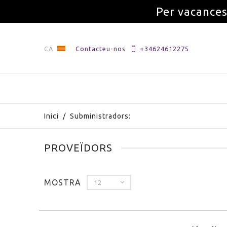
Per vacances
CA
Contacteu-nos
+34624612275
Inici
/
Subministradors:
PROVEÏDORS
MOSTRA
12