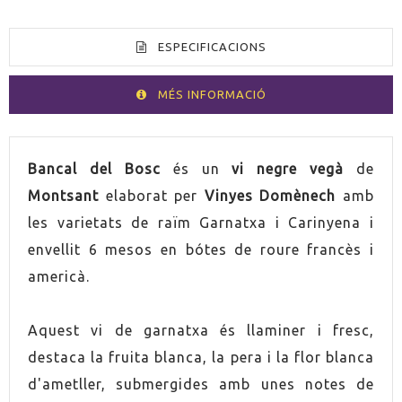
ESPECIFICACIONS
MÉS INFORMACIÓ
VOLUM
75cl
Bancal del Bosc
és un
vi negre vegà
de
Montsant
elaborat per
Vinyes Domènech
amb
PAÍS
Espanya
les varietats de raïm Garnatxa i Carinyena i
envellit 6 mesos en bótes de roure francès i
PRODUCTE VEGÀ
Sí
americà.
GRADUACIÓ
14,5%
Aquest vi de garnatxa és llaminer i fresc,
RAÏM
Garnatxa
destaca la fruita blanca, la pera i la flor blanca
d'ametller, submergides amb unes notes de