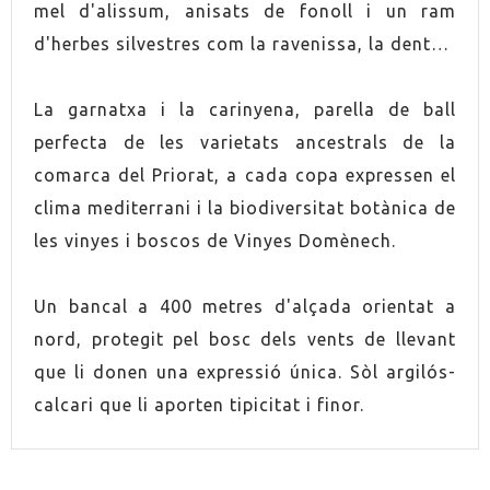
RAÏM
Carinyena
mel d'alissum, anisats de fonoll i un ram
d'herbes silvestres com la ravenissa, la dent…
COLLITA
2021
La garnatxa i la carinyena, parella de ball
ORIGEN
Montsant
perfecta de les varietats ancestrals de la
comarca del Priorat, a cada copa expressen el
VINO
Negre
clima mediterrani i la biodiversitat botànica de
CONTÉ SULFITS
Sí
les vinyes i boscos de Vinyes Domènech.
ELABORACIÓ
Vegà
Un bancal a 400 metres d'alçada orientat a
nord, protegit pel bosc dels vents de llevant
ENVELLIMENT
Envellit en fusta
que li donen una expressió única. Sòl argilós-
calcari que li aporten tipicitat i finor.
SERVEI
16.0ºC
MARIDATGE
Pollastre estofat