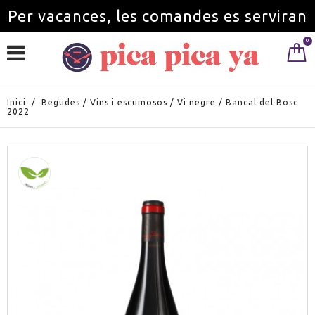
Per vacances, les comandes es serviran
0
a partir de l'1 de setembre.
Inici
/
Begudes
/
Vins i escumosos
/
Vi negre
/
Bancal del Bosc
2022