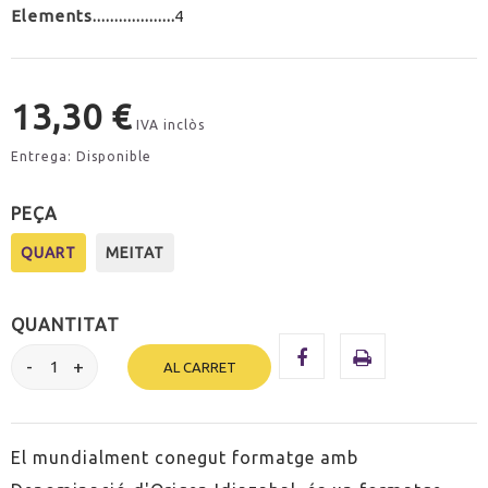
Elements
4
13,30 €
IVA inclòs
Entrega: Disponible
PEÇA
QUART
MEITAT
QUANTITAT
AL CARRET
El mundialment conegut formatge amb