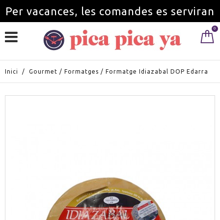
Per vacances, les comandes es serviran
0
a partir de l'1 de setembre.
Inici
/
Gourmet
/
Formatges
/
Formatge Idiazabal DOP Edarra