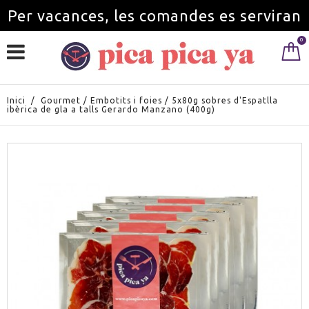
Per vacances, les comandes es serviran
0
a partir de l'1 de setembre.
Inici
/
Gourmet
/
Embotits i foies
/
5x80g sobres d'Espatlla
ibèrica de gla a talls Gerardo Manzano (400g)