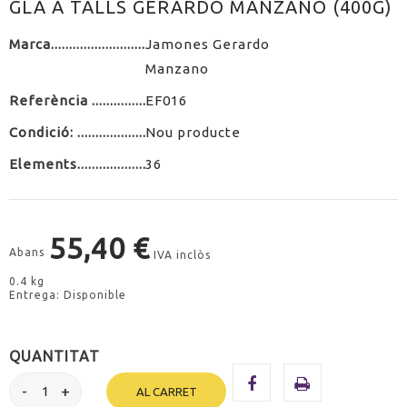
GLA A TALLS GERARDO MANZANO (400G)
Marca
Jamones Gerardo
Manzano
Referència
EF016
Condició:
Nou producte
Elements
36
55,40 €
Abans
IVA inclòs
0.4 kg
Entrega: Disponible
QUANTITAT
AL CARRET