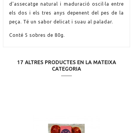
d'assecatge natural i maduració oscil·la entre
ENVÀS
200g
els dos i els tres anys depenent del pes de la
peça. Té un sabor delicat i suau al paladar.
ENVÀS
70g
Conté 5 sobres de 80g.
ENVÀS
150g
ENVÀS
250g
17 ALTRES PRODUCTES EN LA MATEIXA
CATEGORIA