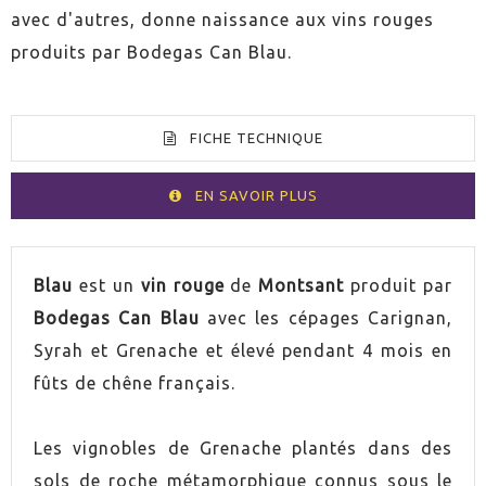
avec d'autres, donne naissance aux vins rouges
produits par Bodegas Can Blau.
FICHE TECHNIQUE
EN SAVOIR PLUS
VOLUMEN
75cl
Blau
est un
vin rouge
de
Montsant
produit par
Bodegas Can Blau
avec les cépages Carignan,
PAYS
Espagne
Syrah et Grenache et élevé pendant 4 mois en
fûts de chêne français.
GRADUACIÓN
13,5%
Les vignobles de Grenache plantés dans des
UVA
Carignan
sols de roche métamorphique connus sous le