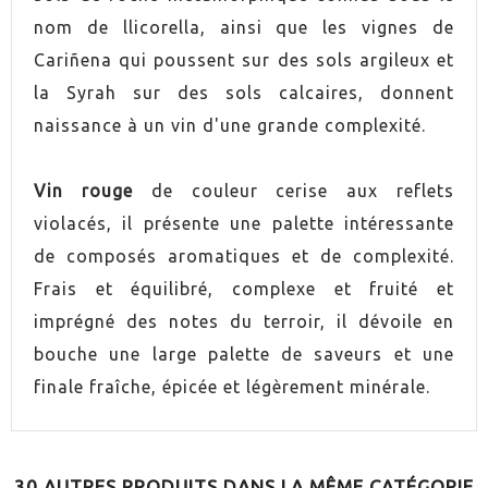
UVA
Grenache
nom de llicorella, ainsi que les vignes de
Cariñena qui poussent sur des sols argileux et
UVA
Syrah
la Syrah sur des sols calcaires, donnent
naissance à un vin d'une grande complexité.
AÑADA
2022
Vin rouge
de couleur cerise aux reflets
ORIGEN
Montsant
violacés, il présente une palette intéressante
de composés aromatiques et de complexité.
VINO
Rouge
Frais et équilibré, complexe et fruité et
CONTIENE SULFITOS
Oui
imprégné des notes du terroir, il dévoile en
bouche une large palette de saveurs et une
ELABORACIÓN
Conventionnel
finale fraîche, épicée et légèrement minérale.
ENVEJECIMIENTO
Vieilli en bois
30 AUTRES PRODUITS DANS LA MÊME CATÉGORIE