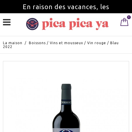
En raison des vacances, les
0
commandes seront servies à partir du
1 septembre.
La maison
/
Boissons
/
Vins et mousseux
/
Vin rouge
/
Blau
2022