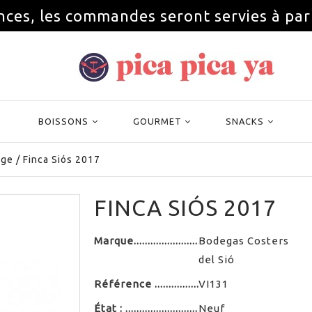
nces, les commandes seront servies à par
BOISSONS
GOURMET
SNACKS
uge
/
Finca Siós 2017
FINCA SIÓS 2017
Marque
Bodegas Costers
del Sió
Référence
VI131
État :
Neuf