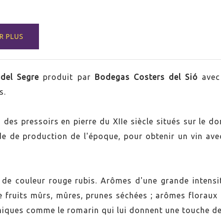
R PLUS
 del Segre
produit par
Bodegas Costers del Sió
avec 
s.
ne
des pressoirs en pierre du XIIe siècle situés sur le do
de de production de l'époque, pour obtenir un vin avec 
, de couleur rouge rubis. Arômes d'une grande intensit
 fruits mûrs, mûres, prunes séchées ; arômes floraux 
s del Segre
amiques comme le romarin qui lui donnent une touche d