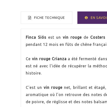
FICHE TECHNIQUE
EN SAVOI
VOLUMEN
75cl
Finca Siós
est un
vin rouge
de
Costers
pendant 12 mois en fûts de chêne françai
PAYS
Espag
Ce
vin rouge Crianza
a été fermenté dans 
GRADUACIÓN
14,0%
est né avec l'idée de récupérer la métho
histoire.
UVA
Syrah
AÑADA
2017
C'est un
vin rouge
net, brillant et étagé
aromatique où l'on retrouve des notes de
ORIGEN
Coster
de poivre, de réglisse et des notes bals