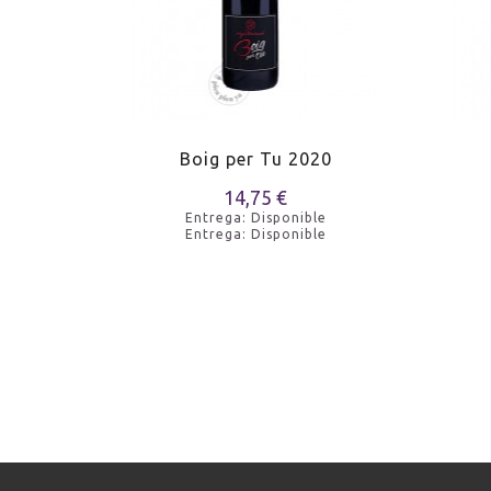
1
Boig per Tu 2020
14,75 €
e
Entrega: Disponible
e
Entrega: Disponible