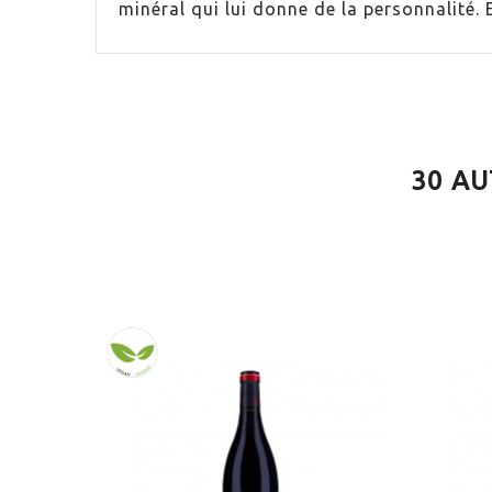
minéral qui lui donne de la personnalité. E
VINO
Rouge
CONTIENE SULFITOS
Oui
ELABORACIÓN
Agricu
30 AU
ENVEJECIMIENTO
Vieilli
SERVICIO
16.0ºC
MARIDAJE
Fromag
PEÑIN
91