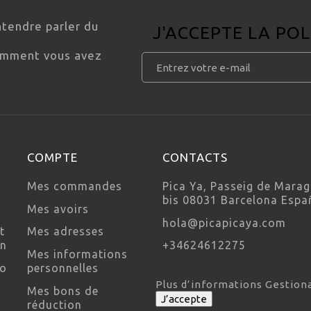
ntendre parler du
J'ACCEPTE LA
POL
comment vous avez
COMPTE
CONTACTS
Mes commandes
Pica Ya, Passeig de Marag
bis 08031 Barcelona Espa
Mes avoirs
hola@picapicaya.com
t
Mes adresses
on
+34624612275
Mes informations
so
personnelles
Plus d’informations
Gestion
Mes bons de
J’accepte
réduction