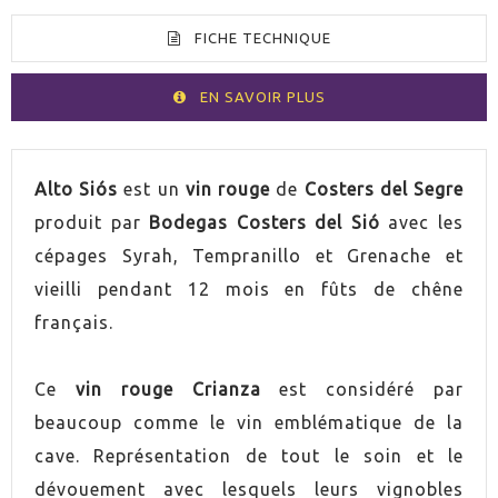
FICHE TECHNIQUE
EN SAVOIR PLUS
VOLUMEN
75cl
Alto Siós
est un
vin rouge
de
Costers del Segre
produit par
Bodegas Costers del Sió
avec les
PAYS
Espagne
cépages Syrah, Tempranillo et Grenache et
vieilli pendant 12 mois en fûts de chêne
GRADUACIÓN
14,0%
français.
UVA
Tempranillo
Ce
vin rouge Crianza
est considéré par
AÑADA
2022
beaucoup comme le vin emblématique de la
cave. Représentation de tout le soin et le
ORIGEN
Costers del Segre
dévouement avec lesquels leurs vignobles