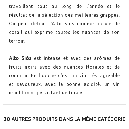
travaillent tout au long de l'année et le
VINO
Rouge
résultat de la sélection des meilleures grappes.
On peut définir l'Alto Siós comme un vin de
CONTIENE SULFITOS
Oui
corail qui exprime toutes les nuances de son
terroir.
ELABORACIÓN
Agriculture respectueuse
ENVEJECIMIENTO
Vieilli en bois
Alto Siós
est intense et avec des arômes de
fruits noirs avec des nuances florales et de
SERVICIO
16.0ºC
romarin. En bouche c'est un vin très agréable
et savoureux, avec la bonne acidité, un vin
MARIDAJE
Fromages de brebis
équilibré et persistant en finale.
30 AUTRES PRODUITS DANS LA MÊME CATÉGORIE