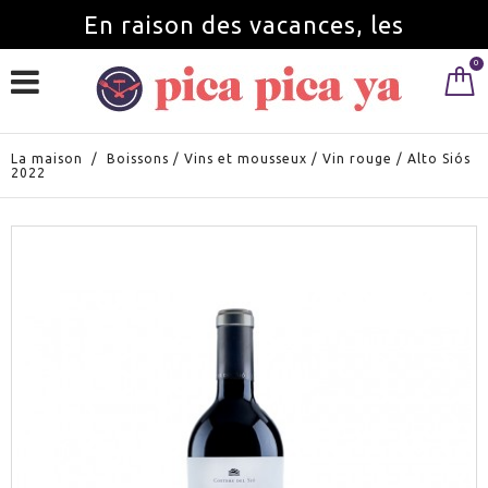
En raison des vacances, les
0
commandes seront servies à partir du
1 septembre.
La maison
/
Boissons
/
Vins et mousseux
/
Vin rouge
/
Alto Siós
2022