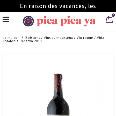
En raison des vacances, les
0
commandes seront servies à partir du
1 septembre.
La maison
/
Boissons
/
Vins et mousseux
/
Vin rouge
/
Viña
Tondonia Reserva 2011