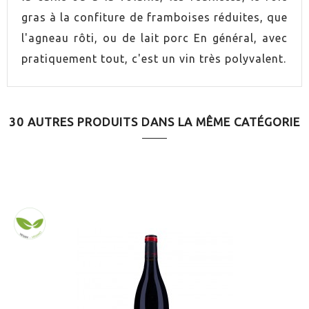
UVA
Mazuelo
gras à la confiture de framboises réduites, que
l'agneau rôti, ou de lait porc En général, avec
AÑADA
2011
pratiquement tout, c'est un vin très polyvalent.
ORIGEN
Rioja
VINO
Rouge
30 AUTRES PRODUITS DANS LA MÊME CATÉGORIE
CONTIENE SULFITOS
Oui
ELABORACIÓN
Conventionnel
ENVEJECIMIENTO
Vieilli en bois
SERVICIO
17.0ºC
MARIDAJE
Viandes blanches