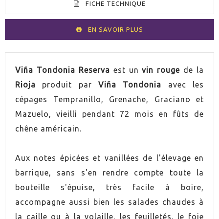
FICHE TECHNIQUE
EN SAVOIR PLUS
VOLUMEN
75cl
Viña Tondonia Reserva
est un
vin rouge
de la
Rioja
produit par
Viña Tondonia
avec les
PAYS
Espagne
cépages Tempranillo, Grenache, Graciano et
Mazuelo, vieilli pendant 72 mois en fûts de
GRADUACIÓN
13,0%
chêne américain.
UVA
Graciano
Aux notes épicées et vanillées de l'élevage en
UVA
Tempranillo
barrique, sans s'en rendre compte toute la
bouteille s'épuise, très facile à boire,
UVA
Grenache
accompagne aussi bien les salades chaudes à
la caille ou à la volaille, les feuilletés, le foie