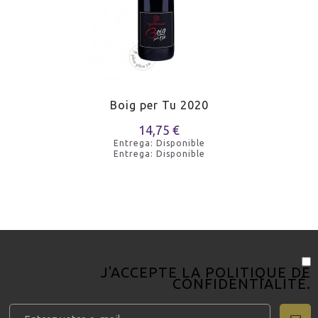
MARIDAJE
Saucisses
MARIDAJE
Gibier à plumes
Boig per Tu 2020
MARIDAJE
Viandes rouges grillées
14,75 €
Entrega: Disponible
MARIDAJE
Jamon ibérique de gland
Entrega: Disponible
MARIDAJE
Fromages semi-affinés
MARIDAJE
Bolet
J'ACCEPTE LA
POLITIQUE DE
CONFIDENTIALITÉ
.