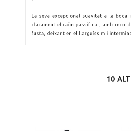
SERVEI
14.0ºC
La seva excepcional suavitat a la boca i
clarament el raïm passificat, amb record
fusta, deixant en el llarguíssim i intermin
10 AL