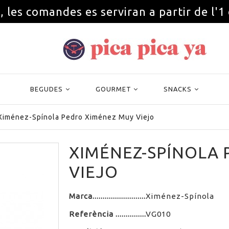
, les comandes es serviran a partir de l'1
BEGUDES
GOURMET
SNACKS
Ximénez-Spínola Pedro Ximénez Muy Viejo
XIMÉNEZ-SPÍNOLA 
VIEJO
Marca
Ximénez-Spínola
Referència
VG010