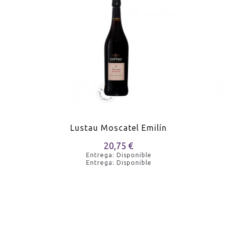
an Emilio
Lustau Moscatel Emilín
20,75 €
e
Entrega: Disponible
e
Entrega: Disponible