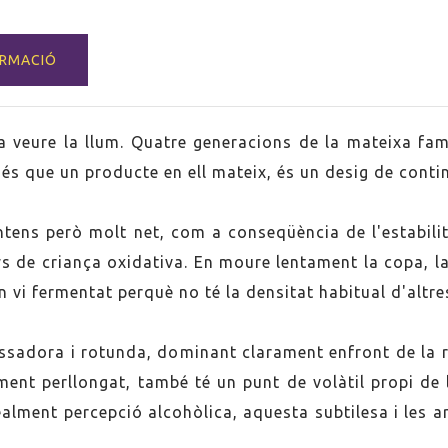
ORMACIÓ
 veure la llum. Quatre generacions de la mateixa fam
s que un producte en ell mateix, és un desig de continuï
ya
ntens però molt net, com a conseqüència de l'estabilit
nys de criança oxidativa. En moure lentament la copa, la
 un vi fermentat perquè no té la densitat habitual d'altr
 Ximénez
cat
bassadora i rotunda, dominant clarament enfront de la r
iment perllongat, també té un punt de volàtil propi de
 realment percepció alcohòlica, aquesta subtilesa i les 