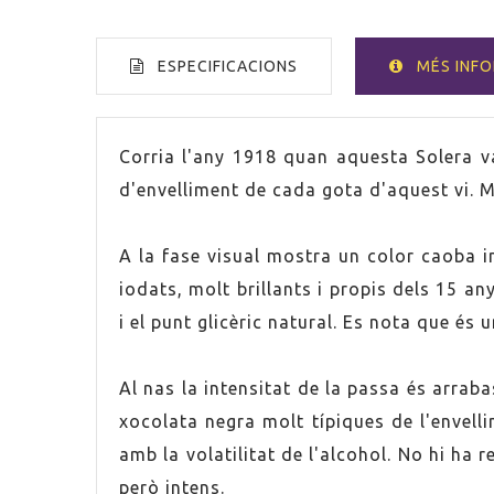
ESPECIFICACIONS
MÉS INF
VOLUM
75cl
Corria l'any 1918 quan aquesta Solera va
d'envelliment de cada gota d'aquest vi. Mé
PAÍS
Espan
A la fase visual mostra un color caoba i
GRADUACIÓ
15,0%
iodats, molt brillants i propis dels 15 a
i el punt glicèric natural. Es nota que és
RAÏM
Pedro
VINO
Fortifi
Al nas la intensitat de la passa és arra
xocolata negra molt típiques de l'envell
CONTÉ SULFITS
Sí
amb la volatilitat de l'alcohol. No hi ha
però intens.