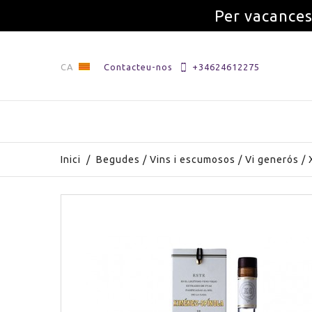
Per vacances
CA
Contacteu-nos
+34624612275
Inici
/
Begudes
/
Vins i escumosos
/
Vi generós
/