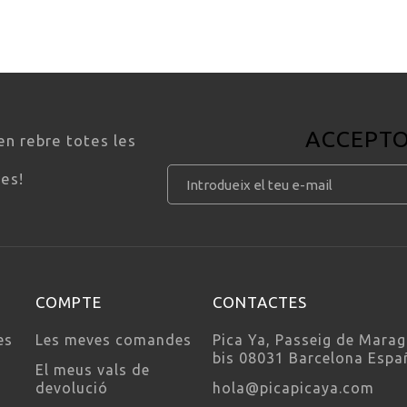
ACCEPT
en rebre totes les
ves!
COMPTE
CONTACTES
es
Les meves comandes
Pica Ya, Passeig de Marag
bis 08031 Barcelona Espa
El meus vals de
devolució
hola@picapicaya.com