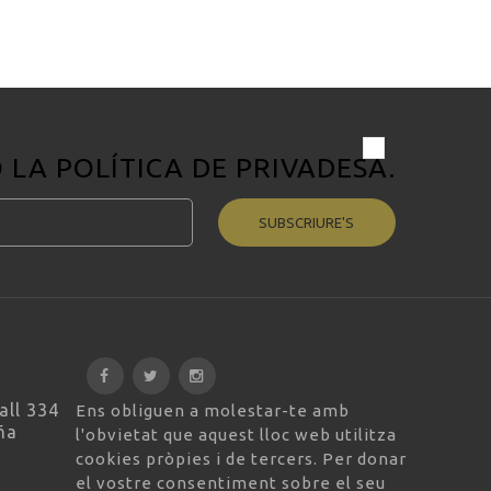
O LA
POLÍTICA DE PRIVADESA
.
SUBSCRIURE'S
all 334
Ens obliguen a molestar-te amb
ña
l'obvietat que aquest lloc web utilitza
cookies pròpies i de tercers. Per donar
el vostre consentiment sobre el seu