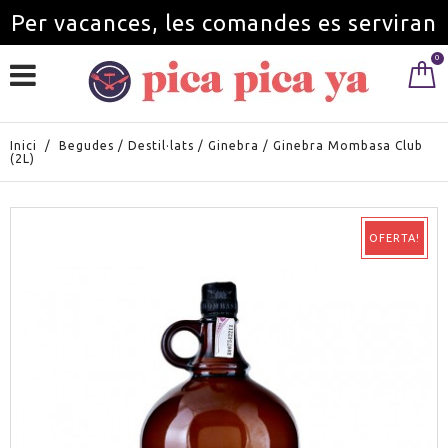
Per vacances, les comandes es serviran
0
a partir de l'1 de setembre.
Inici
/
Begudes
/
Destil·lats
/
Ginebra
/
Ginebra Mombasa Club
(2L)
OFERTA!