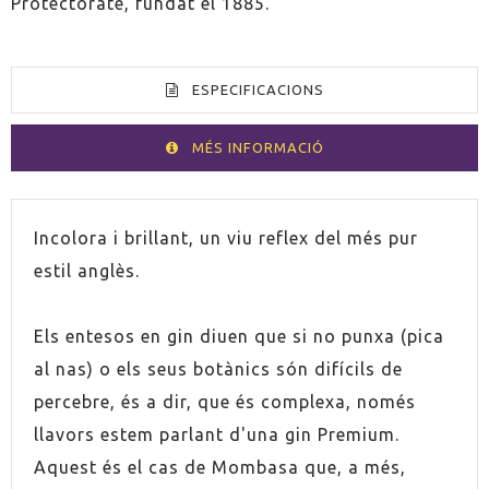
Protectorate, fundat el 1885.
ESPECIFICACIONS
MÉS INFORMACIÓ
VOLUM
200cl
Incolora i brillant, un viu reflex del més pur
estil anglès.
ESPIRITUÓS
Ginebra
Els entesos en gin diuen que si no punxa (pica
PAÍS
Regne Unit
al nas) o els seus botànics són difícils de
percebre, és a dir, que és complexa, només
GRADUACIÓ
41,5%
llavors estem parlant d'una gin Premium.
Aquest és el cas de Mombasa que, a més,