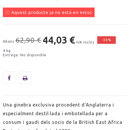
Aquest producte ja no està en estoc
44,03 €
62,90 €
-30%
Abans
IVA inclòs
4 kg
Entrega: No disponible
Una ginebra exclusiva procedent d'Anglaterra i
especialment destil·lada i embotellada per a
consum i gaudi dels socis de la British East Africa