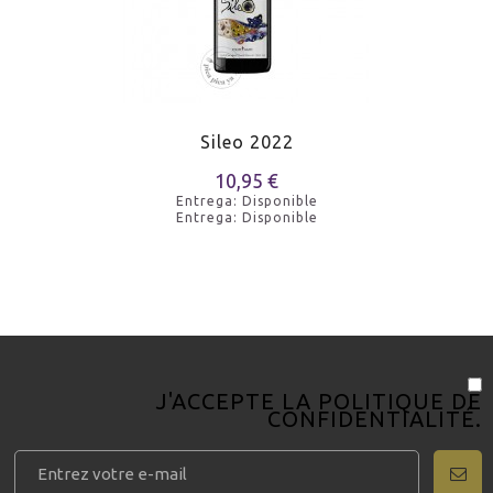
MARIDAJE
Agneau rôti
MARIDAJE
Poulet rôti
MARIDAJE
Fromages affinés
Sileo 2022
10,95 €
MARIDAJE
Jamon ibérique de gland
Entrega: Disponible
Entrega: Disponible
MARIDAJE
Dinde rôtie
MARIDAJE
Seul
J'ACCEPTE LA
POLITIQUE DE
CONFIDENTIALITÉ
.