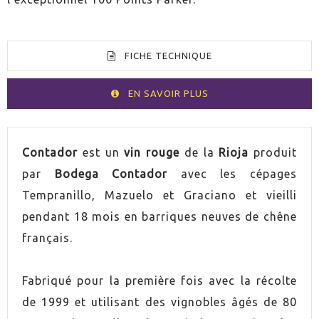
FICHE TECHNIQUE
EN SAVOIR PLUS
VOLUMEN
75cl
Contador
est un
vin rouge
de la
Rioja
produit
par
Bodega Contador
avec les cépages
PAYS
Espagne
Tempranillo, Mazuelo et Graciano et vieilli
pendant 18 mois en barriques neuves de chêne
GRADUACIÓN
14,0%
français.
UVA
Mazuelo
Fabriqué pour la première fois avec la récolte
UVA
Graciano
de 1999 et utilisant des vignobles âgés de 80