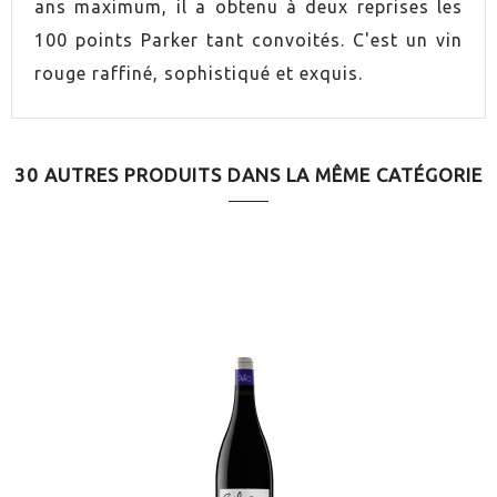
ans maximum, il a obtenu à deux reprises les
UVA
Tempranillo
100 points Parker tant convoités. C'est un vin
rouge raffiné, sophistiqué et exquis.
AÑADA
2018
ORIGEN
Rioja
30 AUTRES PRODUITS DANS LA MÊME CATÉGORIE
VINO
Rouge
CONTIENE SULFITOS
Oui
ELABORACIÓN
Agriculture respectueuse
ENVEJECIMIENTO
Vieilli en bois
SERVICIO
16.0ºC