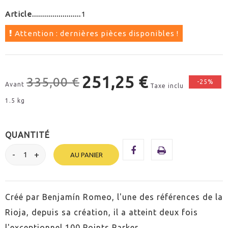
Article
1
Attention : dernières pièces disponibles !
251,25 €
335,00 €
-25%
Avant
Taxe inclu
1.5 kg
QUANTITÉ
AU PANIER
Créé par Benjamín Romeo, l'une des références de la
Rioja, depuis sa création, il a atteint deux fois
l'exceptionnel 100 Points Parker.