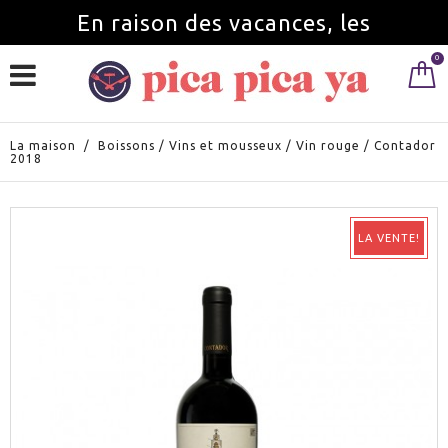
En raison des vacances, les
0
commandes seront servies à partir du
1 septembre.
La maison
/
Boissons
/
Vins et mousseux
/
Vin rouge
/
Contador
2018
LA VENTE!