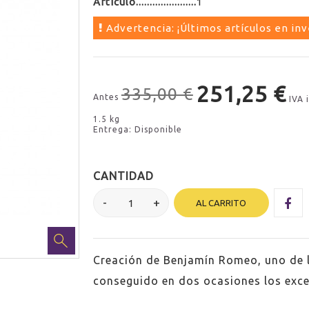
Artículo
1
Advertencia: ¡Últimos artículos en inv
251,25 €
335,00 €
Antes
IVA 
1.5 kg
Entrega: Disponible
CANTIDAD
AL CARRITO
Creación de Benjamín Romeo, uno de lo
conseguido en dos ocasiones los exce