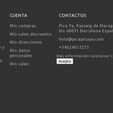
CUENTA
CONTACTOS
Mis compras
Pica Ya, Passeig de Marag
bis 08031 Barcelona Espa
Mis vales descuento
hola@picapicaya.com
Mis direcciones
e y
+34624612275
Mis datos
personales
Más información
Gestionar 
so
Acepto
Mis vales