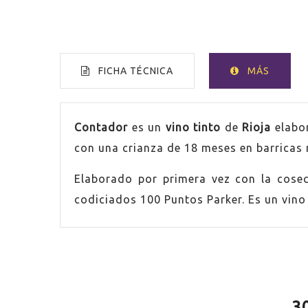
FICHA TÉCNICA
MÁS
VOLUMEN
75cl
Contador
es un
vino tinto
de
Rioja
elabo
con una crianza de 18 meses en barricas 
PAÍS
Españ
Elaborado por primera vez con la cose
GRADUACIÓN
14,0%
codiciados 100 Puntos Parker. Es un vino 
UVA
Mazue
UVA
Gracia
3
UVA
Tempr