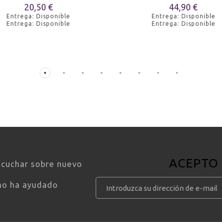
20,50 €
44,90 €
Entrega: Disponible
Entrega: Disponible
asado
Entrega: Disponible
Entrega: Disponible
 curados
ibérico de bellota
asado
ACEPTO
scuchar sobre nuevo
mo ha ayudado