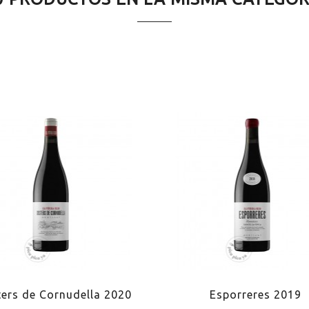
ltura respetuosa
cido en madera
ers de Cornudella 2020
Esporreres 2019
o asado