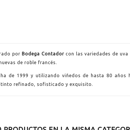
rado por
Bodega Contador
con las variedades de uva 
nuevas de roble francés.
a
cha de 1999 y utilizando viñedos de hasta 80 años 
tinto refinado, sofisticado y exquisito.
lo
no
0 PRODUCTOS EN LA MISMA CATEGOR
anillo