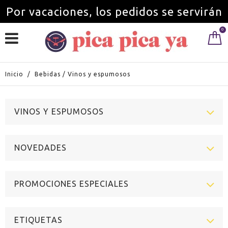
Por vacaciones, los pedidos se servirán
0
a partir del 1 de septiembre.
Inicio
/
Bebidas
/
Vinos y espumosos
VINOS Y ESPUMOSOS
NOVEDADES
PROMOCIONES ESPECIALES
ETIQUETAS