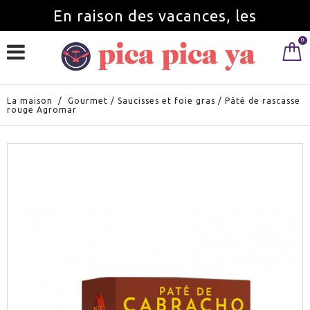
En raison des vacances, les
0
commandes seront servies à partir du
1 septembre.
La maison
/
Gourmet
/
Saucisses et foie gras
/
Pâté de rascasse
rouge Agromar