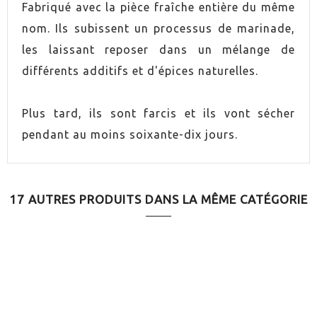
PAYS
Espagne
Fabriqué avec la pièce fraîche entière du même
nom. Ils subissent un processus de marinade,
ENVASE
150g
les laissant reposer dans un mélange de
différents additifs et d'épices naturelles.
ENVASE
250g
Plus tard, ils sont farcis et ils vont sécher
ENVASE
100g
pendant au moins soixante-dix jours.
ENVASE
200g
17 AUTRES PRODUITS DANS LA MÊME CATÉGORIE