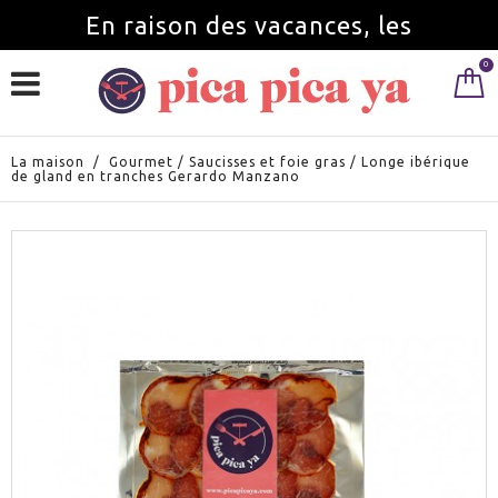
En raison des vacances, les
0
commandes seront servies à partir du
1 septembre.
La maison
/
Gourmet
/
Saucisses et foie gras
/
Longe ibérique
de gland en tranches Gerardo Manzano