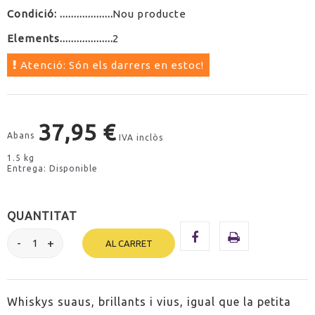
Condició:
Nou producte
Elements
2
Atenció: Són els darrers en estoc!
37,95 €
Abans
IVA inclòs
1.5 kg
Entrega: Disponible
QUANTITAT
AL CARRET
Whiskys suaus, brillants i vius, igual que la petita