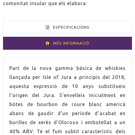
comunitat insular que els elabora.
ESPECIFICACIONS
MÉS INFORMACIÓ
VOLUM
70cl
Part de la nova gamma bàsica de whiskies
llançada per Isle of Jura a principis del 2018,
ESPIRITUÓS
Whisky
aquesta expressió de 10 anys substitueix
l'origen del Jura. S'envelleix inicialment en
PAÍS
Escòcia
bótes de bourbon de roure blanc americà
abans de gaudir d'un període d'acabat en
GRADUACIÓ
40,0%
burilles de xerès d'Oloroso i embotellat a un
CONTÉ ESTOIG
Sí
40% ABV. Té el fum subtil característic dels