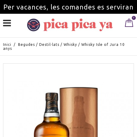
Per vacances, les comandes es serviran
0
a partir de l'1 de setembre.
Inici
/
Begudes
/
Destil·lats
/
Whisky
/
Whisky Isle of Jura 10
anys