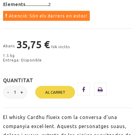
Elements
2
Atenció: Són els darrers en estoc!
35,75 €
Abans
IVA inclòs
1.5 kg
Entrega: Disponible
QUANTITAT
AL CARRET
El whisky Cardhu flueix com la conversa d’una
companyia excel·lent. Aquests personatges suaus,