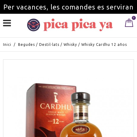
Per vacances, les comandes es serviran
0
a partir de l'1 de setembre.
Inici
/
Begudes
/
Destil·lats
/
Whisky
/
Whisky Cardhu 12 años