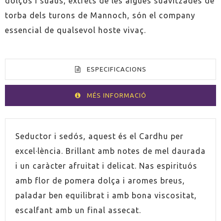
dolços i suaus, extrets de les aigües suavitzades de
torba dels turons de Mannoch, són el company
essencial de qualsevol hoste vivaç.
ESPECIFICACIONS
MÉS INFORMACIÓ
VOLUM
70cl
Seductor i sedós, aquest és el Cardhu per
excel·lència. Brillant amb notes de mel daurada
ESPIRITUÓS
Whisky
i un caràcter afruitat i delicat. Nas espirituós
amb flor de pomera dolça i aromes breus,
PAÍS
Escòcia
paladar ben equilibrat i amb bona viscositat,
escalfant amb un final assecat.
GRADUACIÓ
40,0%