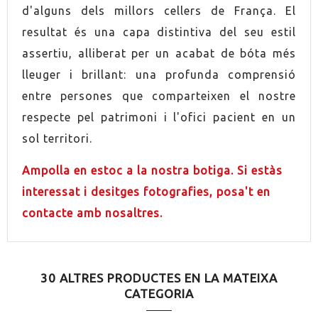
d'alguns dels millors cellers de França. El
resultat és una capa distintiva del seu estil
GRADUACIÓ
43,0%
assertiu, alliberat per un acabat de bóta més
CONTÉ ESTOIG
Sí
lleuger i brillant: una profunda comprensió
entre persones que comparteixen el nostre
respecte pel patrimoni i l'ofici pacient en un
sol territori.
Ampolla en estoc a la nostra botiga. Si estàs
interessat i desitges fotografies, posa't en
contacte amb nosaltres.
30 ALTRES PRODUCTES EN LA MATEIXA
CATEGORIA