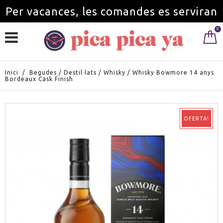
Per vacances, les comandes es serviran
0
a partir de l'1 de setembre.
Inici
/
Begudes
/
Destil·lats
/
Whisky
/
Whisky Bowmore 14 anys
Bordeaux Cask Finish
OFERTA!