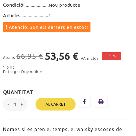
Condició:
Nou producte
Article
1
Atenció: Són els darrers en estoc!
53,56 €
66,95 €
-20%
Abans
IVA inclòs
1.5 kg
Entrega: Disponible
QUANTITAT
AL CARRET
Només si es pren el temps, el whisky escocès de