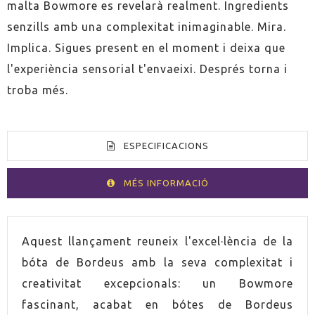
malta Bowmore es revelarà realment. Ingredients
senzills amb una complexitat inimaginable. Mira.
Implica. Sigues present en el moment i deixa que
l'experiència sensorial t'envaeixi. Després torna i
troba més.
ESPECIFICACIONS
MÉS INFORMACIÓ
VOLUM
70cl
Aquest llançament reuneix l'excel·lència de la
bóta de Bordeus amb la seva complexitat i
ESPIRITUÓS
Whisky
creativitat excepcionals: un Bowmore
fascinant, acabat en bótes de Bordeus
PAÍS
Escòcia