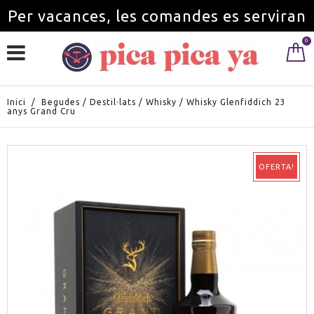
Per vacances, les comandes es serviran
0
a partir de l'1 de setembre.
Inici
/
Begudes
/
Destil·lats
/
Whisky
/
Whisky Glenfiddich 23
anys Grand Cru
OFERTA!