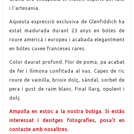
GRADUACIÓ
43,0%
i l'artesania.
CONTÉ ESTOIG
Sí
Aquesta expressió exclusiva de Glenfiddich ha
estat madurada durant 23 anys en bótes de
roure americà i europeu i acabada elegantment
en bótes cuvee franceses rares.
Color daurat profund. Flor de poma, pa acabat
de fer i llimona confitada al nas. Capes de ric
roure de vainilla, brioix dolç, sàndal, sorbet de
pera i gust de raïm blanc. Final llarg, opulent i
dolç.
Ampolla en estoc a la nostra botiga. Si estàs
interessat i desitges fotografies, posa't en
contacte amb nosaltres.