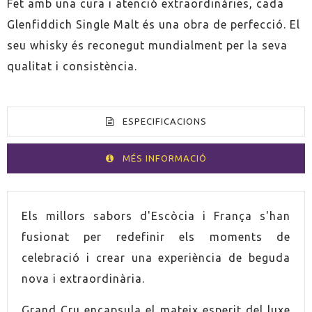
Fet amb una cura i atenció extraordinàries, cada
Glenfiddich Single Malt és una obra de perfecció. El
seu whisky és reconegut mundialment per la seva
qualitat i consistència.
ESPECIFICACIONS
MÉS INFORMACIÓ
VOLUM
70cl
Els millors sabors d'Escòcia i França s'han
fusionat per redefinir els moments de
ESPIRITUÓS
Whisky
celebració i crear una experiència de beguda
nova i extraordinària.
PAÍS
Escòcia
Grand Cru encapsula el mateix esperit del luxe