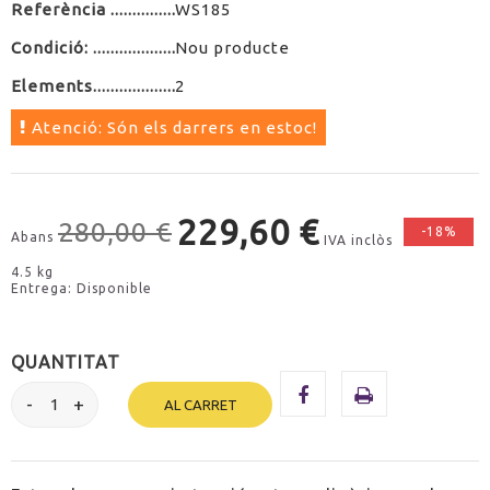
Referència
WS185
Condició:
Nou producte
Elements
2
Atenció: Són els darrers en estoc!
229,60 €
280,00 €
-18%
Abans
IVA inclòs
4.5 kg
Entrega: Disponible
QUANTITAT
AL CARRET