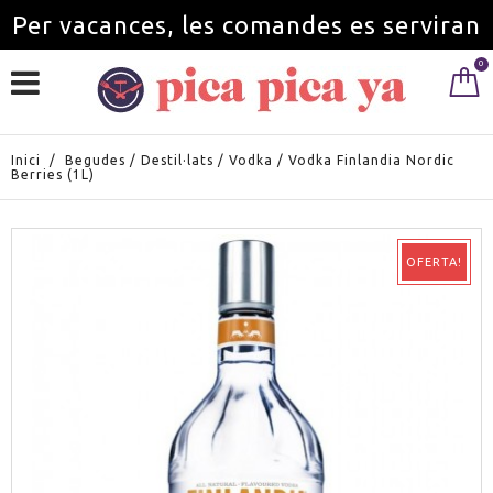
Per vacances, les comandes es serviran
0
a partir de l'1 de setembre.
Inici
/
Begudes
/
Destil·lats
/
Vodka
/
Vodka Finlandia Nordic
Berries (1L)
OFERTA!