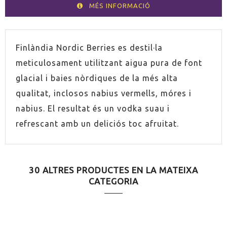
MÉS INFORMACIÓ
VOLUM
100cl
Finlàndia Nordic Berries es destil·la
meticulosament utilitzant aigua pura de font
ESPIRITUÓS
Vodka
glacial i baies nòrdiques de la més alta
qualitat, inclosos nabius vermells, móres i
PAÍS
Finlàndia
nabius. El resultat és un vodka suau i
refrescant amb un deliciós toc afruitat.
GRADUACIÓ
37,5%
30 ALTRES PRODUCTES EN LA MATEIXA
CATEGORIA