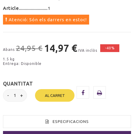
Article
1
Atenció: Són els darrers en estoc!
14,97 €
24,95 €
-40%
Abans
IVA inclòs
1.5 kg
Entrega: Disponible
QUANTITAT
AL CARRET
ESPECIFICACIONS