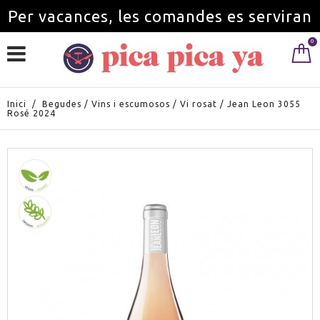
Per vacances, les comandes es serviran
0
a partir de l'1 de setembre.
Inici
/
Begudes
/
Vins i escumosos
/
Vi rosat
/
Jean Leon 3055
Rosé 2024