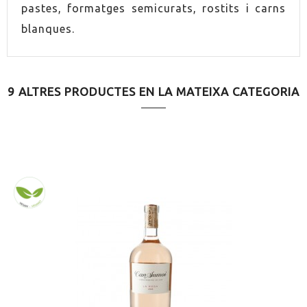
pastes, formatges semicurats, rostits i carns
SERVEI
7.0ºC
blanques.
MARIDATGE
Sushi
MARIDATGE
Pasta amb salsa de carn
9 ALTRES PRODUCTES EN LA MATEIXA CATEGORIA
MARIDATGE
Aperitiu
MARIDATGE
Arrossos caldosos
MARIDATGE
Sol