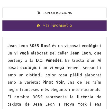
ESPECIFICACIONS
MÉS INFORMACIÓ
VOLUM
75cl
Jean Leon 3055 Rosé
és un
vi rosat ecològic
i
un
vi vegà
elaborat pel celler
Jean Leon
, que
PAÍS
Espanya
pertany a la
D.O. Penedès
. Es tracta d'un
vi
rosat ecològic
i un
vi vegà
femení, sensual i
PRODUCTE VEGÀ
Sí
amb un distintiu color rosa pàl·lid elaborat
amb la varietat
Pinot Noir
, una de les raïm
PRODUCTE
Sí
ECOLÒGIC
negre franceses més elegants i internacionals.
El nombre 3055 representa la llicència de
GRADUACIÓ
12,5%
taxista de Jean Leon a Nova York i ens