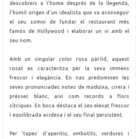
descobreix a l'home després de la llegenda,
RAÏM
Pinot Noir
l'humil origen d'un idealista que va aconseguir
COLLITA
2024
el seu somni de fundar el restaurant més
famós de Hollywood i elaborar un vi amb el
ORIGEN
Penedès
seu nom.
VINO
Rosat
Amb un singular color rosa pàl·lid, aquest
rosat es caracteritza per la seva immens
CONTÉ SULFITS
Sí
frescor i elegància. En nas predominen les
seves pronunciades notes de maduixa, cirera i
ELABORACIÓ
Vegà
préssec blanc, així com records a flors
ELABORACIÓ
Ecològic
cítriques. En boca destaca el seu elevat frescor
i equilibrada acidesa i el seu final persistent.
Envellit en acer
ENVELLIMENT
inoxidable
Per 'tapes' d'aperitiu, embotits, verdures i