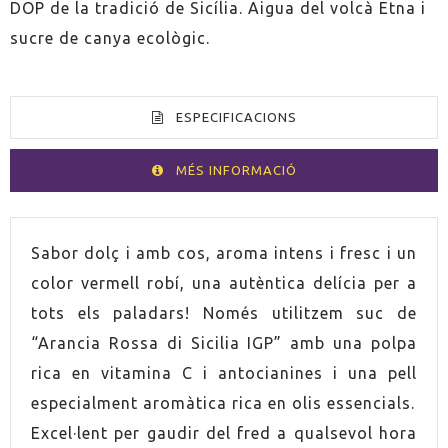
DOP de la tradició de Sicília. Aigua del volcà Etna i
sucre de canya ecològic.
ESPECIFICACIONS
MÉS INFORMACIÓ
VOLUM
27,5cl
Sabor dolç i amb cos, aroma intens i fresc i un
color vermell robí, una autèntica delícia per a
PAÍS
Itàlia
tots els paladars! Només utilitzem suc de
“Arancia Rossa di Sicilia IGP” amb una polpa
PRODUCTE VEGÀ
Sí
rica en vitamina C i antocianines i una pell
especialment aromàtica rica en olis essencials.
PRODUCTE ECOLÒGIC
Sí
Excel·lent per gaudir del fred a qualsevol hora