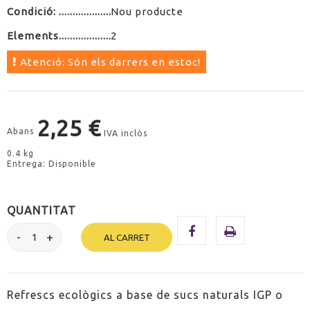
Condició:
Nou producte
Elements
2
Atenció: Són els darrers en estoc!
2,25 €
Abans
IVA inclòs
0.4 kg
Entrega: Disponible
QUANTITAT
AL CARRET
Refrescs ecològics a base de sucs naturals IGP o