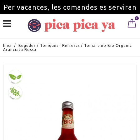
Per vacances, les comandes es serviran
0
a partir de l'1 de setembre.
Inici
/
Begudes
/
Tòniques i Refrescs
/
Tomarchio Bio Organic
Aranciata Rossa