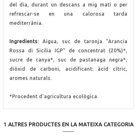
ELABORACIÓ
Ecològic
del dia, durant un descans a mig matí o per
refrescar-se en una calorosa tarda
ELABORACIÓ
Vegà
mediterrània.
Ingredients
: Aigua, suc de taronja "Arancia
Rossa di Sicilia IGP" de concentrat (20%)*,
sucre de canya*, suc de pastanaga negra*,
diòxid de carboni, acidificant: àcid cítric,
aromes naturals.
*Procedent d'agricultura ecològica.
1 ALTRES PRODUCTES EN LA MATEIXA CATEGORIA