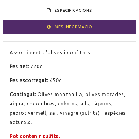
ESPECIFICACIONS
MÉS INFORMACIÓ
PAÍS
Espanya
Assortiment
d'olives
i
confitats
.
Pes net:
720g
PRODUCTE VEGÀ
Sí
Pes escorregut:
450g
SENSE GLUTEN
Sí
Contingut:
Olives
manzanilla
,
olives
morades
,
aigua
, cogombres
,
cebetes
, alls,
tàperes
,
pebrot
vermell,
sal
, vinagre
(
sulfits
)
i espècies
naturals.
.
Pot contenir
s
ulfits
.