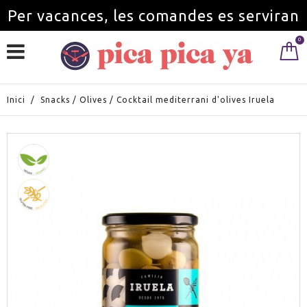
Per vacances, les comandes es serviran
0
a partir de l'1 de setembre.
Inici
/
Snacks
/
Olives
/
Cocktail mediterrani d'olives Iruela