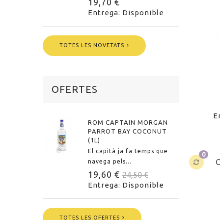
19,70 €
Entrega: Disponible
TOTES LES NOVETATS
OFERTES
E
ROM CAPTAIN MORGAN
PARROT BAY COCONUT
(1L)
El capità ja fa temps que
0
navega pels...
19,60 €
24,50 €
Entrega: Disponible
TOTES LES OFERTES