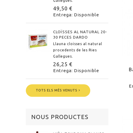
Gallegues.
49,50 €
Entrega: Disponible
CLOÏSSES AL NATURAL 20-
30 PECES DARDO
Llauna cloïsses al natural
procedents de les Ries
Gallegues.
26,25 €
B
Entrega: Disponible
E
TOTS ELS MÉS VENUTS
NOUS PRODUCTES