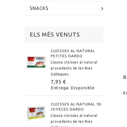
SNACKS
ELS MÉS VENUTS
CLOÏSSES AL NATURAL
PETITES DARDO
Llauna cloïsses al natural
procedents de les Ries
Gallegues.
B
7,95 €
Entrega: Disponible
E
CLOÏSSES AL NATURAL 18-
20 PECES DARDO
Llauna cloïsses al natural
procedents de les Ries