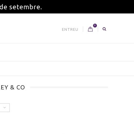
 de setembre.
0
ENTREU
LEY & CO