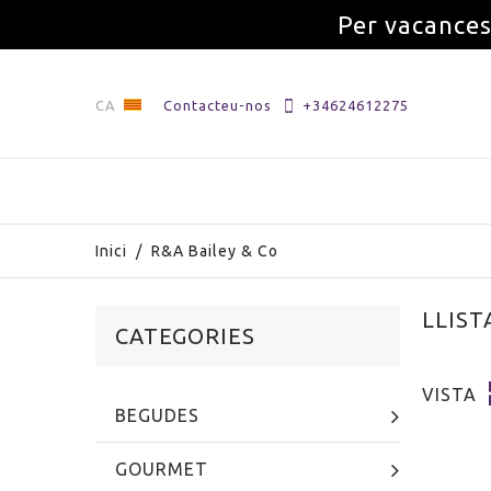
Per vacances
CA
Contacteu-nos
+34624612275
Inici
/
R&A Bailey & Co
LLIST
CATEGORIES
VISTA
BEGUDES
GOURMET