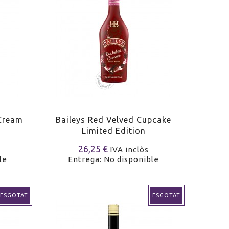
 Cream
Baileys Red Velved Cupcake
Limited Edition
26,25 €
IVA inclòs
le
Entrega: No disponible
ESGOTAT
ESGOTAT