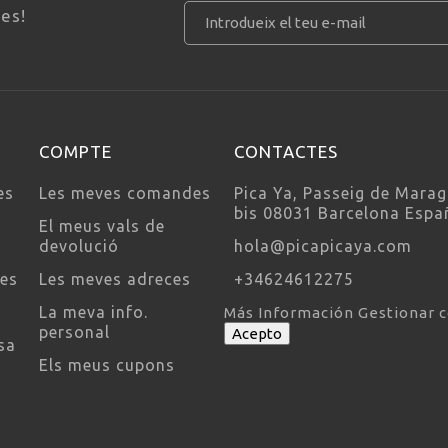
ves!
COMPTE
CONTACTES
es
Les meves comandes
Pica Ya, Passeig de Marag
bis 08031 Barcelona Espa
El meus vals de
devolució
hola@picapicaya.com
ses
Les meves adreces
+34624612275
La meva info.
Más Información
Gestionar 
personal
Acepto
sa
Els meus cupons