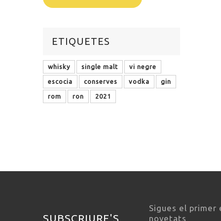
ETIQUETES
whisky
single malt
vi negre
escocia
conserves
vodka
gin
rom
ron
2021
Sigues el primer 
SUBSCRIURE'S
novetats