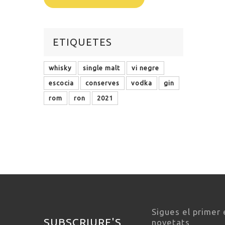
ETIQUETES
whisky
single malt
vi negre
escocia
conserves
vodka
gin
rom
ron
2021
Sigues el primer 
SUBSCRIURE'S
novetats