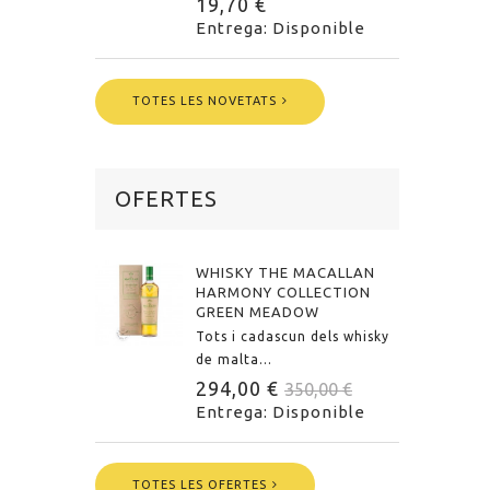
19,70 €
Entrega: Disponible
TOTES LES NOVETATS
OFERTES
WHISKY THE MACALLAN
HARMONY COLLECTION
GREEN MEADOW
Tots i cadascun dels whisky
de malta...
294,00 €
350,00 €
Entrega: Disponible
TOTES LES OFERTES