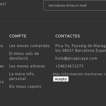
ves!
COMPTE
CONTACTES
es
Les meves comandes
Pica Ya, Passeig de Marag
bis 08031 Barcelona Espa
El meus vals de
devolució
hola@picapicaya.com
ses
Les meves adreces
+34624612275
La meva info.
Más Información
Gestionar 
personal
Acepto
sa
Els meus cupons