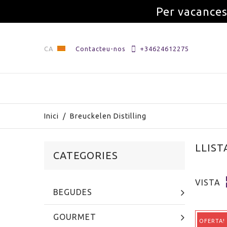
Per vacances
CA
Contacteu-nos
+34624612275
Inici
/
Breuckelen Distilling
LLIST
CATEGORIES
VISTA
BEGUDES
GOURMET
OFERTA!