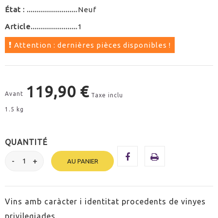
État :
Neuf
Article
1
Attention : dernières pièces disponibles !
119,90 €
Avant
Taxe inclu
1.5 kg
QUANTITÉ
AU PANIER
Vins amb caràcter i identitat procedents de vinyes
privilegiades.