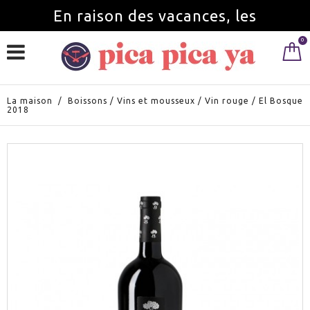
En raison des vacances, les
0
commandes seront servies à partir du
1 septembre.
La maison
/
Boissons
/
Vins et mousseux
/
Vin rouge
/
El Bosque
2018