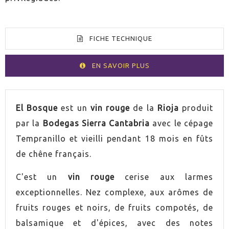
FICHE TECHNIQUE
EN SAVOIR PLUS
VOLUMEN
75cl
El Bosque
est un
vin rouge
de la
Rioja
produit
par la
Bodegas Sierra Cantabria
avec le cépage
PAYS
Espagne
Tempranillo et vieilli pendant 18 mois en fûts
de chêne français.
GRADUACIÓN
14,5%
C'est un
vin rouge
cerise aux larmes
UVA
Tempranillo
exceptionnelles. Nez complexe, aux arômes de
fruits rouges et noirs, de fruits compotés, de
AÑADA
2018
balsamique et d'épices, avec des notes