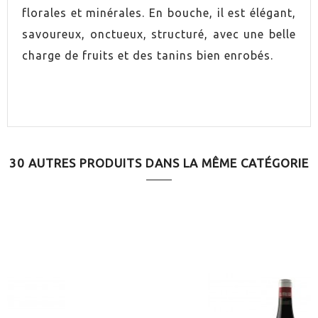
florales et minérales. En bouche, il est élégant,
ORIGEN
Rioja
savoureux, onctueux, structuré, avec une belle
charge de fruits et des tanins bien enrobés.
VINO
Rouge
CONTIENE SULFITOS
Oui
ELABORACIÓN
Conventionnel
30 AUTRES PRODUITS DANS LA MÊME CATÉGORIE
ENVEJECIMIENTO
Vieilli en bois
SERVICIO
16.0ºC
MARIDAJE
Viandes blanches
MARIDAJE
Gibier à plumes