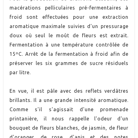
macérations pelliculaires pré-fermentaires à
GRADUACIÓN
11,0%
froid sont effectuées pour une extraction
aromatique maximale suivies d'un pressurage
UVA
Sauvignon Blanc
doux où seul le moût de fleurs est extrait.
Fermentation à une température contrôlée de
UVA
Muscat
15ºC. Arrêt de la fermentation à froid afin de
préserver les six grammes de sucre résiduels
UVA
Gewürztraminer
par litre.
AÑADA
2024
En vue, il est pâle avec des reflets verdâtres
ORIGEN
Penedès
brillants. Il a une grande intensité aromatique.
Comme s'il s'agissait d'une promenade
VINO
Blanc
printanière, il nous rappelle l'odeur d'un
bouquet de fleurs blanches, de jasmin, de fleur
CONTIENE
Oui
SULFITOS
d'oranger, de rose, d'anis et des notes