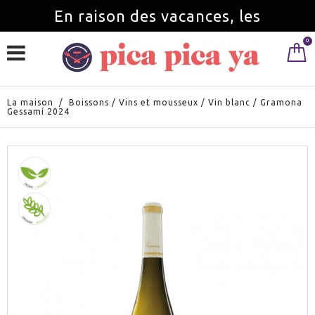
En raison des vacances, les
0
commandes seront servies à partir du
1 septembre.
La maison
/
Boissons
/
Vins et mousseux
/
Vin blanc
/
Gramona
Gessamí 2024