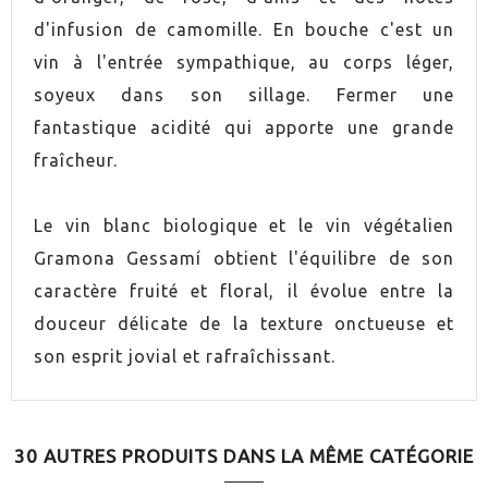
d'infusion de camomille. En bouche c'est un
ELABORACIÓN
Agriculture respectueuse
vin à l'entrée sympathique, au corps léger,
soyeux dans son sillage. Fermer une
ENVEJECIMIENTO
Jeune
fantastique acidité qui apporte une grande
fraîcheur.
SERVICIO
8.0ºC
Le vin blanc biologique et le vin végétalien
MARIDAJE
Pâtes à la sauce de poisson
Gramona Gessamí obtient l'équilibre de son
MARIDAJE
Poisson bleu
caractère fruité et floral, il évolue entre la
douceur délicate de la texture onctueuse et
Salades légèrement
MARIDAJE
son esprit jovial et rafraîchissant.
assaisonnées
MARIDAJE
Fromages à pâte molle
30 AUTRES PRODUITS DANS LA MÊME CATÉGORIE
MARIDAJE
Cuisine asiatique