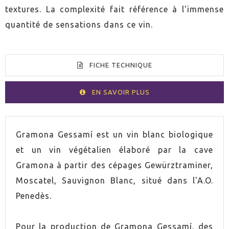
textures. La complexité fait référence à l'immense
quantité de sensations dans ce vin.
FICHE TECHNIQUE
EN SAVOIR PLUS
VOLUMEN
75cl
Gramona Gessamí est un vin blanc biologique
et un vin végétalien élaboré par la cave
PAYS
Espagne
Gramona à partir des cépages Gewürztraminer,
Moscatel, Sauvignon Blanc, situé dans l'A.O.
PRODUCTO
Oui
VEGANO
Penedès.
PRODUCTO
Oui
Pour la production de Gramona Gessamí, des
ECOLÓGICO