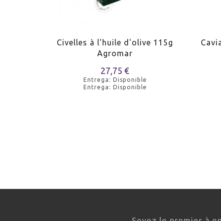
pièces La
Civelles à l'huile d'olive 115g
Cavi
Agromar
27,75 €
e
Entrega: Disponible
e
Entrega: Disponible
Soyez le premier à e