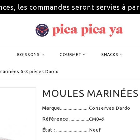
nces, les commandes seront servies à par
BOISSONS
GOURMET
SNACKS
marinées 6-8 pièces Dardo
MOULES MARINÉES 
Marque
Conservas Dardo
Référence
CM049
État :
Neuf