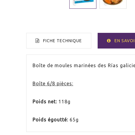
FICHE TECHNIQUE
EN SAVOI
PAYS
Espag
Boîte de moules marinées des Rías galicien
Boîte 6/8 pièces:
Poids net:
118g
Poids égoutté:
65g