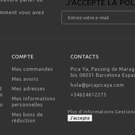
J'ACCEPTE LA
POL
comment vous avez
COMPTE
CONTACTS
Mes commandes
Pica Ya, Passeig de Marag
bis 08031 Barcelona Espa
Mes avoirs
hola@picapicaya.com
t
Mes adresses
on
+34624612275
Mes informations
so
personnelles
Plus d’informations
Gestion
Mes bons de
J’accepte
réduction