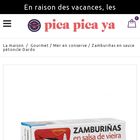
En raison des vacances, les
0
commandes seront servies à partir du
1 septembre.
La maison
/
Gourmet
/
Mer en conserve
/
Zamburiñas en sauce
pétoncle Dardo