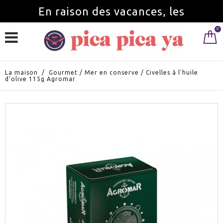
En raison des vacances, les
0
commandes seront servies à partir du
1 septembre.
La maison
/
Gourmet
/
Mer en conserve
/
Civelles à l'huile
d'olive 115g Agromar