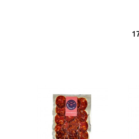
ENVASE
70g
ENVASE
150g
1
ENVASE
250g