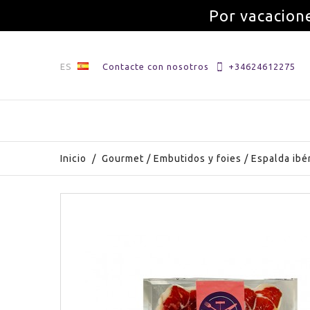
Por vacacione
ES
Contacte con nosotros
+34624612275
Inicio
/
Gourmet
/
Embutidos y foies
/
Espalda ibé