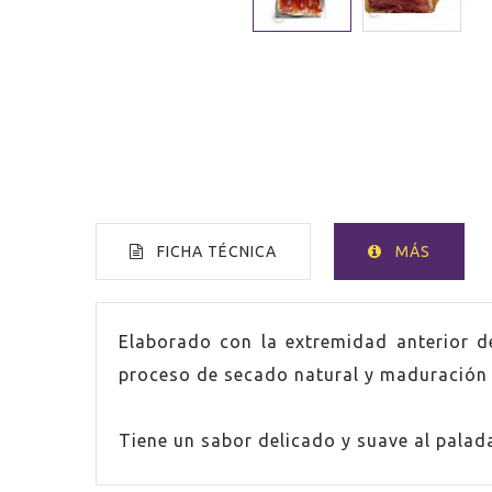
FICHA TÉCNICA
MÁS
PAÍS
Españ
Elaborado con la extremidad anterior de
proceso de secado natural y maduración o
ENVASE
100g
Tiene un sabor delicado y suave al palada
ENVASE
200g