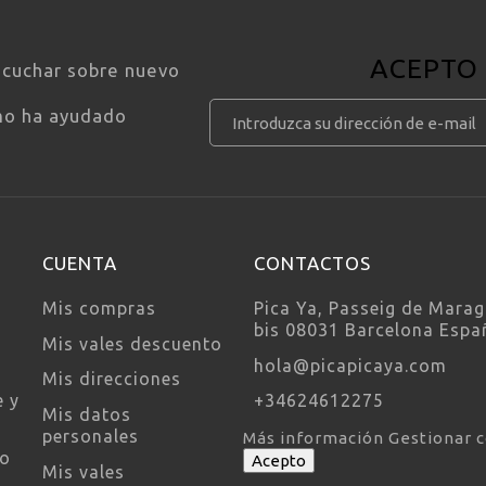
ACEPTO
scuchar sobre nuevo
mo ha ayudado
CUENTA
CONTACTOS
Mis compras
Pica Ya, Passeig de Marag
bis 08031 Barcelona Espa
Mis vales descuento
hola@picapicaya.com
Mis direcciones
e y
+34624612275
Mis datos
personales
Más información
Gestionar 
so
Acepto
Mis vales