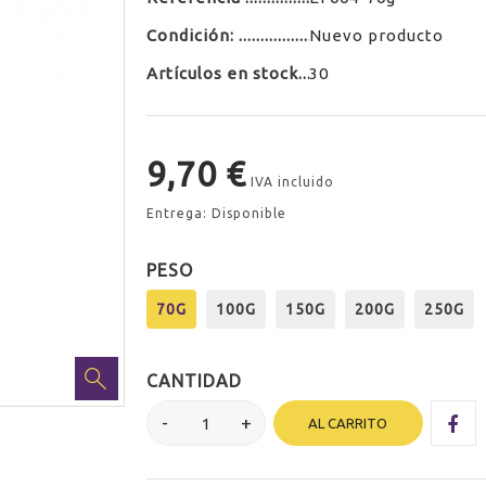
Condición:
Nuevo producto
Artículos en stock
30
9,70 €
IVA incluido
Entrega: Disponible
PESO
70G
100G
150G
200G
250G
CANTIDAD
AL CARRITO