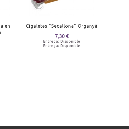
ta en
Cigaletes "Secallona" Organyà
Longa
o
7,30 €
Entrega: Disponible
Entrega: Disponible