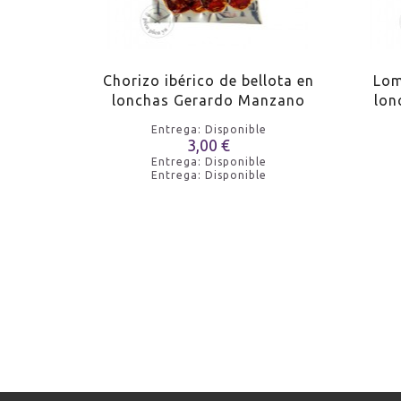
ncheado
Chorizo ibérico de bellota en
Lom
ix
lonchas Gerardo Manzano
lon
e
Entrega: Disponible
3,00 €
e
Entrega: Disponible
e
Entrega: Disponible