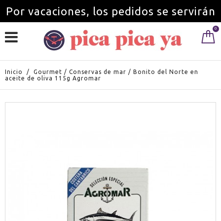
Por vacaciones, los pedidos se servirán
0
a partir del 1 de septiembre.
Inicio
/
Gourmet
/
Conservas de mar
/
Bonito del Norte en
aceite de oliva 115g Agromar