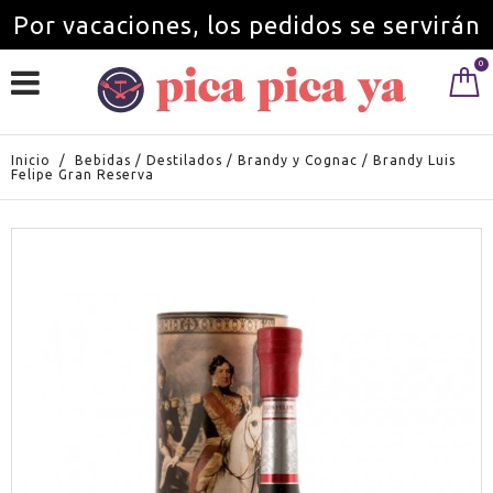
Por vacaciones, los pedidos se servirán
0
a partir del 1 de septiembre.
Inicio
/
Bebidas
/
Destilados
/
Brandy y Cognac
/
Brandy Luis
Felipe Gran Reserva