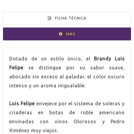
FICHA TÉCNICA
MÁS
VOLUMEN
70cl
Dotado de un estilo único, el
Brandy Luis
Felipe
se distingue por su sabor suave,
ESPIRITUOSO
Brandy
abocado sin exceso al paladar, el color oscuro
intenso y un aroma inigualable.
PAÍS
España
Luis Felipe
envejece por el sistema de soleras y
GRADUACIÓN
40,0%
criaderas en botas de roble americano
CONTIENE ESTUCHE
Si
envinadas con vinos Olorosos y Pedro
Ximénez muy viejos.