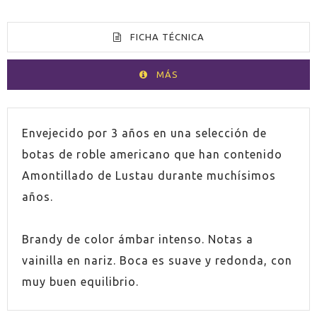
FICHA TÉCNICA
MÁS
VOLUMEN
70cl
Envejecido por 3 años en una selección de
botas de roble americano que han contenido
ESPIRITUOSO
Brandy
Amontillado de Lustau durante muchísimos
años.
PAÍS
España
Brandy de color ámbar intenso. Notas a
GRADUACIÓN
40,0%
vainilla en nariz. Boca es suave y redonda, con
CONTIENE SULFITOS
Sí
muy buen equilibrio.