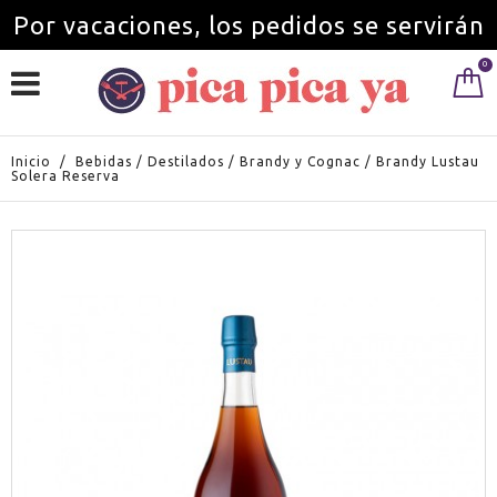
Por vacaciones, los pedidos se servirán
0
a partir del 1 de septiembre.
Inicio
/
Bebidas
/
Destilados
/
Brandy y Cognac
/
Brandy Lustau
Solera Reserva