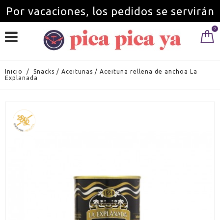
Por vacaciones, los pedidos se servirán
0
a partir del 1 de septiembre.
Inicio
/
Snacks
/
Aceitunas
/
Aceituna rellena de anchoa La
Explanada