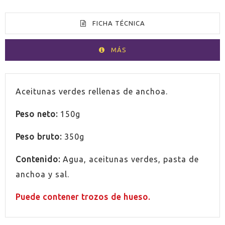
FICHA TÉCNICA
MÁS
PAÍS
España
Aceitunas verdes rellenas de anchoa.
Peso neto:
150g
SIN GLUTEN
Sí
Peso bruto:
350g
Contenido:
Agua, aceitunas verdes, pasta de
anchoa y sal.
Puede contener trozos de hueso.