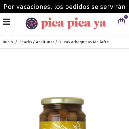
Por vacaciones, los pedidos se servirán
0
a partir del 1 de septiembre.
Inicio
/
Snacks
/
Aceitunas
/
Olivas arbequinas Mallafré