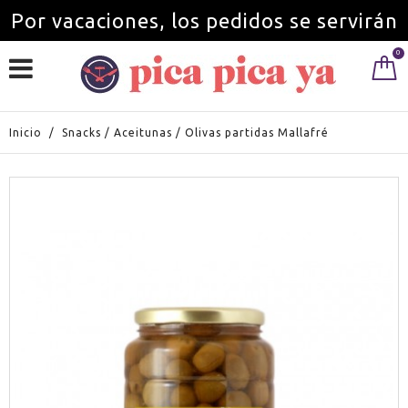
Por vacaciones, los pedidos se servirán
0
a partir del 1 de septiembre.
Inicio
/
Snacks
/
Aceitunas
/
Olivas partidas Mallafré