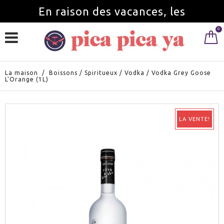
En raison des vacances, les
0
commandes seront servies à partir du
1 septembre.
La maison
/
Boissons
/
Spiritueux
/
Vodka
/
Vodka Grey Goose
L'Orange (1L)
LA VENTE!