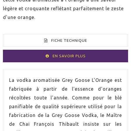
légère et croquante reflétant parfaitement le zeste
d'une orange.
FICHE TECHNIQUE
EN SAVOIR PLUS
VOLUMEN
100cl
La vodka aromatisée Grey Goose L'Orange est
fabriquée à partir de l'essence d'oranges
ESPIRITUOSO
Vodka
récoltées toute l'année. Comme pour le blé
panifiable de qualité supérieure utilisé pour la
PAYS
France
fabrication de la Grey Goose Vodka, le Maître
de Chai François Thibault insiste sur les
GRADUACIÓN
40,0%