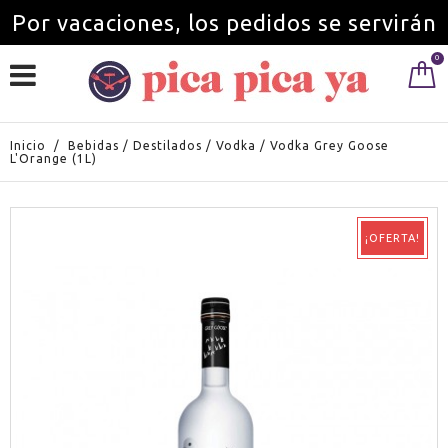
Por vacaciones, los pedidos se servirán
0
a partir del 1 de septiembre.
Inicio
/
Bebidas
/
Destilados
/
Vodka
/
Vodka Grey Goose
L'Orange (1L)
¡OFERTA!