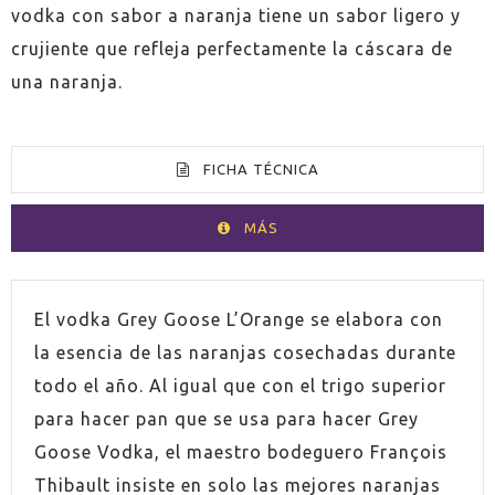
vodka con sabor a naranja tiene un sabor ligero y
crujiente que refleja perfectamente la cáscara de
una naranja.
FICHA TÉCNICA
MÁS
VOLUMEN
100cl
El vodka Grey Goose L’Orange se elabora con
la esencia de las naranjas cosechadas durante
ESPIRITUOSO
Vodka
todo el año. Al igual que con el trigo superior
para hacer pan que se usa para hacer Grey
PAÍS
Francia
Goose Vodka, el maestro bodeguero François
Thibault insiste en solo las mejores naranjas
GRADUACIÓN
40,0%