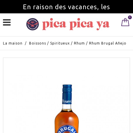
En raison des vacances, les
0
commandes seront servies à partir du
1 septembre.
La maison
/
Boissons
/
Spiritueux
/
Rhum
/
Rhum Brugal Añejo