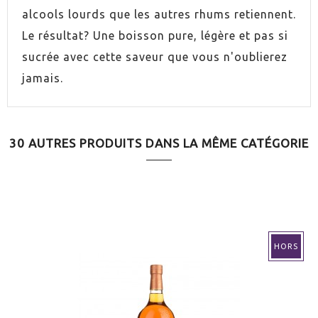
alcools lourds que les autres rhums retiennent.
ESPIRITUOSO
Rhum
Le résultat? Une boisson pure, légère et pas si
PAYS
République Dominicaine
sucrée avec cette saveur que vous n'oublierez
jamais.
GRADUACIÓN
38,0%
30 AUTRES PRODUITS DANS LA MÊME CATÉGORIE
HORS