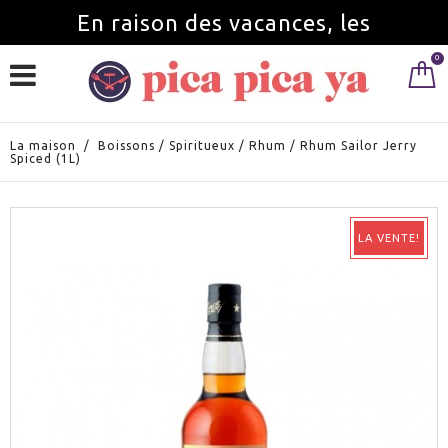
En raison des vacances, les
0
commandes seront servies à partir du
1 septembre.
La maison
/
Boissons
/
Spiritueux
/
Rhum
/
Rhum Sailor Jerry
Spiced (1L)
LA VENTE!