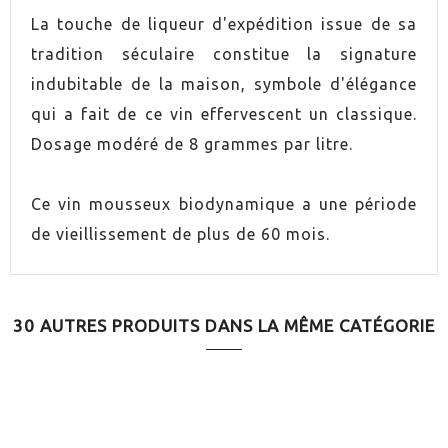
La touche de liqueur d'expédition issue de sa
NIVEL DE AZÚCAR
Brut
tradition séculaire constitue la signature
indubitable de la maison, symbole d'élégance
ELABORACIÓN
Biodynamique
qui a fait de ce vin effervescent un classique.
Dosage modéré de 8 grammes par litre.
SERVICIO
6.0ºC
MARIDAJE
Apéritif
Ce vin mousseux biodynamique a une période
de vieillissement de plus de 60 mois.
MARIDAJE
Seul
30 AUTRES PRODUITS DANS LA MÊME CATÉGORIE