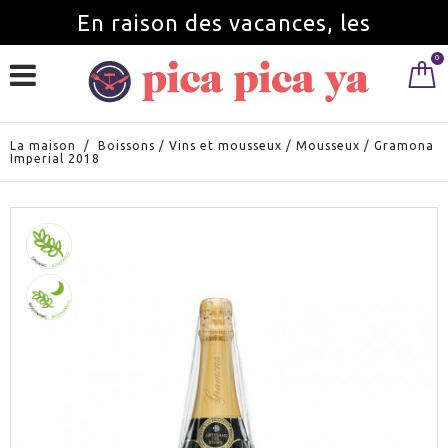
En raison des vacances, les
0
commandes seront servies à partir du
1 septembre.
La maison
/
Boissons
/
Vins et mousseux
/
Mousseux
/
Gramona
Imperial 2018