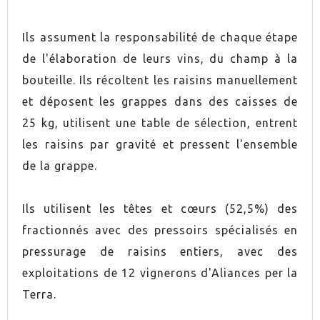
PRODUCTO ECOLÓGICO
Oui
Ils assument la responsabilité de chaque étape
GRADUACIÓN
12,0%
de l'élaboration de leurs vins, du champ à la
UVA
Chardonnay
bouteille. Ils récoltent les raisins manuellement
et déposent les grappes dans des caisses de
UVA
Xarel·lo
25 kg, utilisent une table de sélection, entrent
les raisins par gravité et pressent l'ensemble
UVA
Macabeo
de la grappe.
AÑADA
2018
Ils utilisent les têtes et cœurs (52,5%) des
fractionnés avec des pressoirs spécialisés en
ORIGEN
Corpinnat
pressurage de raisins entiers, avec des
CONTIENE SULFITOS
Oui
exploitations de 12 vignerons d'Aliances per la
Terra.
PRODUCTO BIODINÁMICO
Oui