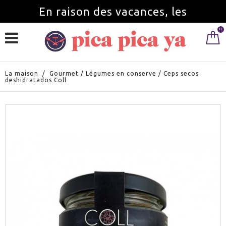
En raison des vacances, les
0
commandes seront servies à partir du
1 septembre.
La maison
/
Gourmet
/
Légumes en conserve
/
Ceps secos
deshidratados Coll