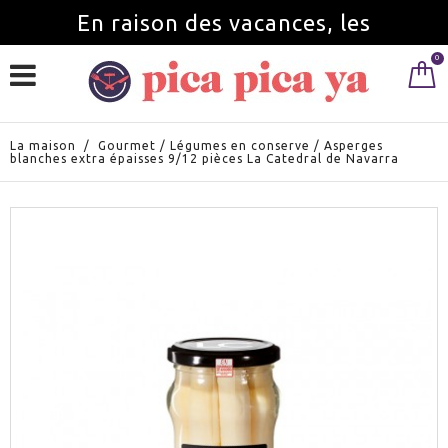
En raison des vacances, les
0
commandes seront servies à partir du
1 septembre.
La maison
/
Gourmet
/
Légumes en conserve
/
Asperges
blanches extra épaisses 9/12 pièces La Catedral de Navarra