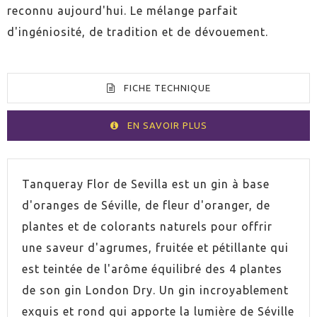
reconnu aujourd'hui. Le mélange parfait
d'ingéniosité, de tradition et de dévouement.
FICHE TECHNIQUE
EN SAVOIR PLUS
VOLUMEN
70cl
Tanqueray Flor de Sevilla est un gin à base
d'oranges de Séville, de fleur d'oranger, de
ESPIRITUOSO
Gin
plantes et de colorants naturels pour offrir
une saveur d'agrumes, fruitée et pétillante qui
PAYS
Royaume-Uni
est teintée de l'arôme équilibré des 4 plantes
de son gin London Dry. Un gin incroyablement
GRADUACIÓN
41,3%
exquis et rond qui apporte la lumière de Séville