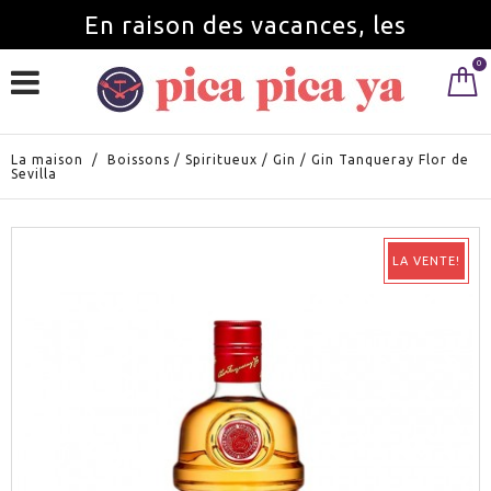
En raison des vacances, les
0
commandes seront servies à partir du
1 septembre.
La maison
/
Boissons
/
Spiritueux
/
Gin
/
Gin Tanqueray Flor de
Sevilla
LA VENTE!