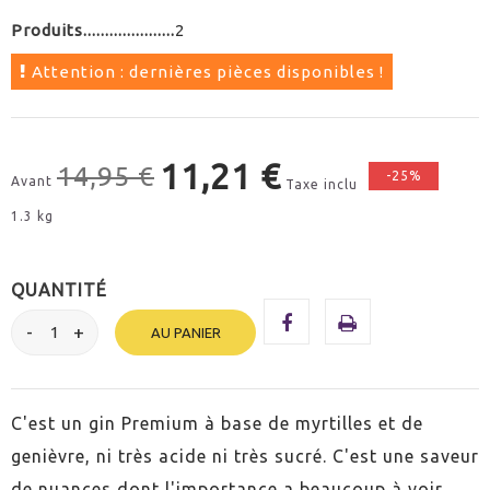
Produits
2
Attention : dernières pièces disponibles !
11,21 €
14,95 €
-25%
Avant
Taxe inclu
1.3 kg
QUANTITÉ
AU PANIER
C'est un gin Premium à base de myrtilles et de
genièvre, ni très acide ni très sucré. C'est une saveur
de nuances dont l'importance a beaucoup à voir