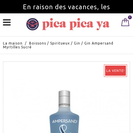
En raison des vacances, les
0
commandes seront servies à partir du
1 septembre.
La maison
/
Boissons
/
Spiritueux
/
Gin
/
Gin Ampersand
Myrtilles Sucré
LA VENTE!